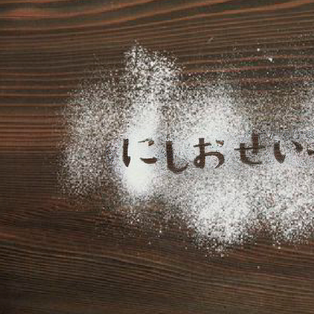
を
【2026年】GW休業のお知らせ
【2026/夏季休業の
こ
業期間・発送スケジ
案内