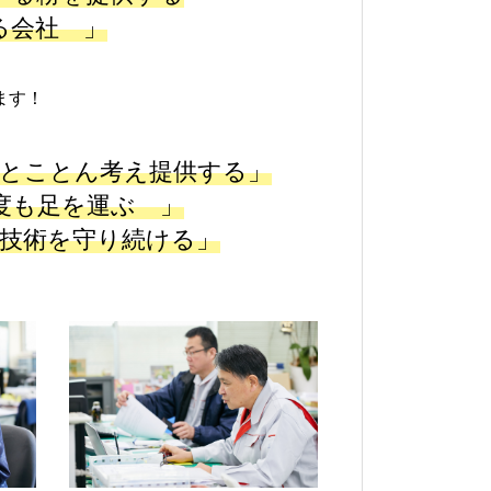
る会社 」
ます！
とことん考え提供する」
度も足を運ぶ 」
技術を守り続ける」