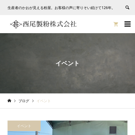
生産者のかおが見える粉屋。お客様の声に寄りそい続けて126年。


イベント
ブログ
イベント
イベント