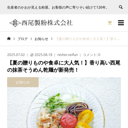
生産者のかおが見える粉屋。お客様の声に寄りそい続けて126年。


ブログ
お知らせ
【夏の贈りものや食卓に大人気！】香り高い西尾の抹茶そうめん乾麺が新発売！
2025.07.02
2025.08.18
nishio-seifun
コメント:
0
【夏の贈りものや食卓に大人気！】香り高い西尾
の抹茶そうめん乾麺が新発売！
お知らせ