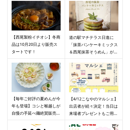
【西尾製粉イチオシ】冬商
道の駅マチテラス日進に
品は10月20日より販売ス
「抹茶パンケーキミックス
タートです！
＆西尾抹茶そうめん」が...
【毎年ご好評の夏めんが今
【4/12こなやのマルシェ】
年も登場】コシと喉越しが
出店者が続々決定！当日は
自慢の手延べ麺絶賛販売...
来場者プレゼントもご用...