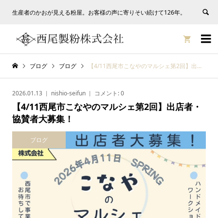
生産者のかおが見える粉屋。お客様の声に寄りそい続けて126年。


ブログ
ブログ
【4/11西尾市こなやのマルシェ第2回】出店者・協賛者大募集！
2026.01.13
nishio-seifun
コメント:
0
【4/11西尾市こなやのマルシェ第2回】出店者・
協賛者大募集！
ブログ