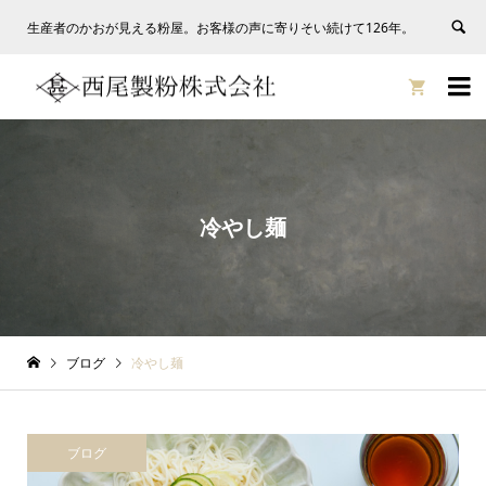
生産者のかおが見える粉屋。お客様の声に寄りそい続けて126年。


冷やし麺
ブログ
冷やし麺
ブログ